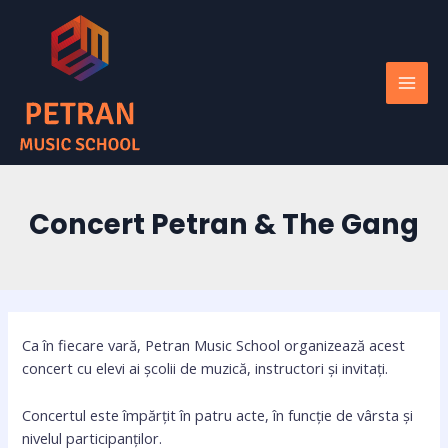
Skip
Post
MAI
to
navigation
MEN
content
Concert Petran & The Gang
Ca în fiecare vară, Petran Music School organizează acest
concert cu elevi ai școlii de muzică, instructori și invitați.
Concertul este împărțit în patru acte, în funcție de vârsta și
nivelul participanților.